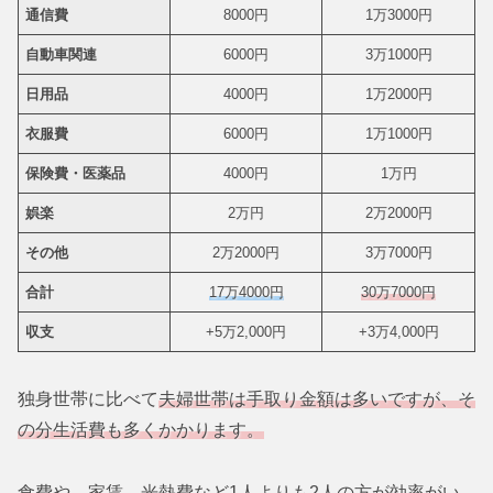
通信費
8000円
1万3000円
自動車関連
6000円
3万1000円
日用品
4000円
1万2000円
衣服費
6000円
1万1000円
保険費・医薬品
4000円
1万円
娯楽
2万円
2万2000円
その他
2万2000円
3万7000円
合計
17万4000円
3
0
万7000円
収支
+5万2,000円
+3万4,000円
独身世帯に比べて
夫婦世帯は手取り金額は多いですが、そ
の分生活費も多くかかります。
食費や、家賃、光熱費など1人よりも2人の方が効率がい