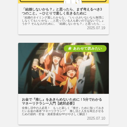
「結婚しないかも？」と思ったら、まず考えるべき3
つのこと。～ひとりで楽しく生きるために
「結婚のタイミング逃したかもな」「いい人がいないなら無理に
しなくてもいいかな」…と思っている人も多いのではないでしょ
うか？ そんな人のために、「結婚しないかも？」と思ったら、ま
ず考えるべきお金の話をＦＰが徹底解説します！
2025.07.19
お金で『推し』をあきらめないために！5分でわかる
マネーリテラシー入門【絶対必要】
全推し活中の人必見！ もっと楽しく『推す』ために知っておき
たいお金の基本“マネーリテラシー” 推し活と人生を両立させる
ための節約・貯金・資産形成をFPがやさしく解説！
2025.07.10